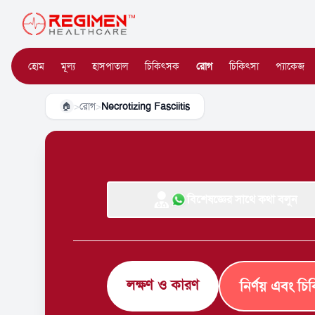
হোম
মূল্য
হাসপাতাল
চিকিৎসক
রোগ
চিকিৎসা
প্যাকেজ
>
রোগ
>
Necrotizing Fasciitis
🏠
বিশেষজ্ঞের সাথে কথা বলুন
লক্ষণ ও কারণ
নির্ণয় এবং চি