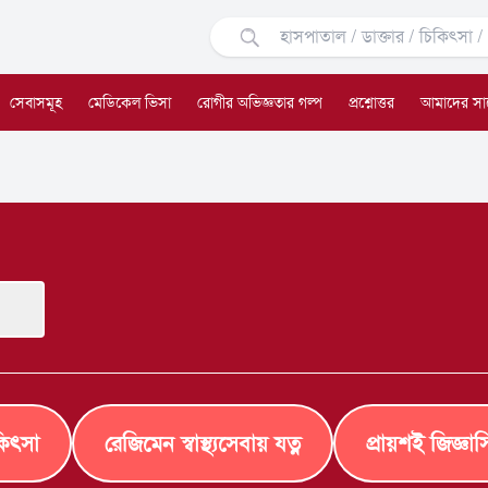
সেবাসমূহ
মেডিকেল ভিসা
রোগীর অভিজ্ঞতার গল্প
প্রশ্নোত্তর
আমাদের সা
কিৎসা
রেজিমেন স্বাস্থ্যসেবায় যত্ন
প্রায়শই জিজ্ঞাস