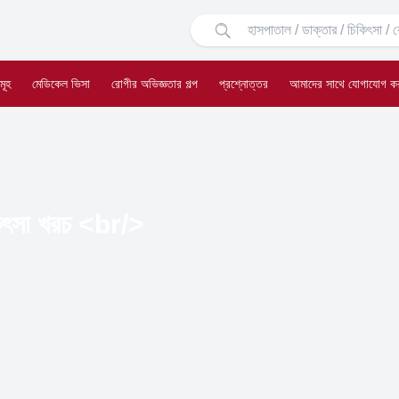
মূহ
মেডিকেল ভিসা
রোগীর অভিজ্ঞতার গল্প
প্রশ্নোত্তর
আমাদের সাথে যোগাযোগ ক
কিৎসা খরচ <br/>