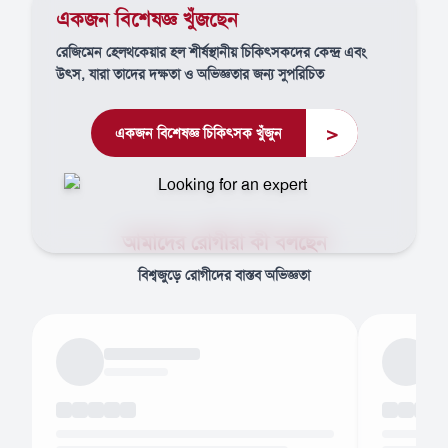
একজন বিশেষজ্ঞ খুঁজছেন
রেজিমেন হেলথকেয়ার হল শীর্ষস্থানীয় চিকিৎসকদের কেন্দ্র এবং
উৎস, যারা তাদের দক্ষতা ও অভিজ্ঞতার জন্য সুপরিচিত
>
একজন বিশেষজ্ঞ চিকিৎসক খুঁজুন
আমাদের রোগীরা কী বলছেন
বিশ্বজুড়ে রোগীদের বাস্তব অভিজ্ঞতা