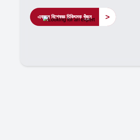
>
একজন বিশেষজ্ঞ চিকিৎসক খুঁজুন