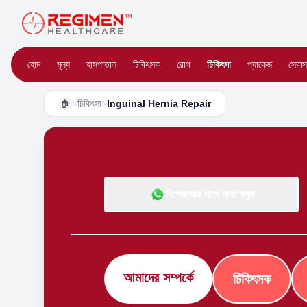
হোম
মূল্য
হাসপাতাল
চিকিৎসক
রোগ
চিকিৎসা
প্যাকেজ
সেবাস
>
চিকিৎসা
>
Inguinal Hernia Repair
🏠
বিশেষজ্ঞের সাথে কথা বলুন
আমাদের সম্পর্কে
চিকিৎসক