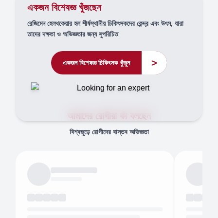
একজন বিশেষজ্ঞ খুঁজছেন
রেজিমেন হেলথকেয়ার হল শীর্ষস্থানীয় চিকিৎসকদের কেন্দ্র এবং উৎস, যারা
তাদের দক্ষতা ও অভিজ্ঞতার জন্য সুপরিচিত
>
একজন বিশেষজ্ঞ চিকিৎসক খুঁজুন
আমাদের রোগীরা কী বলছেন
বিশ্বজুড়ে রোগীদের বাস্তব অভিজ্ঞতা