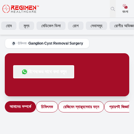
বাংলা
হোম
মূল্য
মেডিকেল ভিসা
রোগ
সেবাসমূহ
রোগীর অভিজ্ঞত
>
চিকিৎসা
>
Ganglion Cyst Removal Surgery
🏠
বিশেষজ্ঞের সাথে কথা বলুন
আমাদের সম্পর্কে
চিকিৎসক
রেজিমেন স্বাস্থ্যসেবায় যত্ন
প্রায়শই জিজ্ঞাসিত