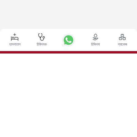
হাসপাতাল
চিকিৎসক
চিকিৎসা
প্যাকেজ
শীর্ষ পদ্ধতি
ভারতে ডিপ ব্রেন স্টিমুলেশন সার্জারি
ভারতে কিডনি ট্রান্সপ্লান্ট
অটোলোগাস বোন ম্যারো ট্রান্সপ্লান্ট