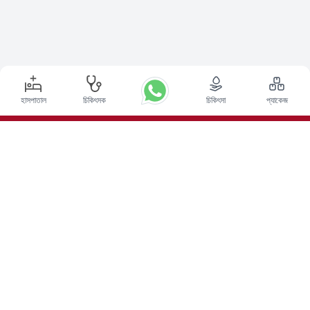
হাসপাতাল
চিকিৎসক
চিকিৎসা
প্যাকেজ
শীর্ষ পদ্ধতি
ভারতে ডিপ ব্রেন স্টিমুলেশন সার্জারি
ভারতে কিডনি ট্রান্সপ্লান্ট
অটোলোগাস বোন ম্যারো ট্রান্সপ্লান্ট