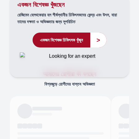
একজন বিশেষজ্ঞ খুঁজছেন
রেজিমেন হেলথকেয়ার হল শীর্ষস্থানীয় চিকিৎসকদের কেন্দ্র এবং উৎস, যারা
তাদের দক্ষতা ও অভিজ্ঞতার জন্য সুপরিচিত
>
একজন বিশেষজ্ঞ চিকিৎসক খুঁজুন
আমাদের রোগীরা কী বলছেন
বিশ্বজুড়ে রোগীদের বাস্তব অভিজ্ঞতা