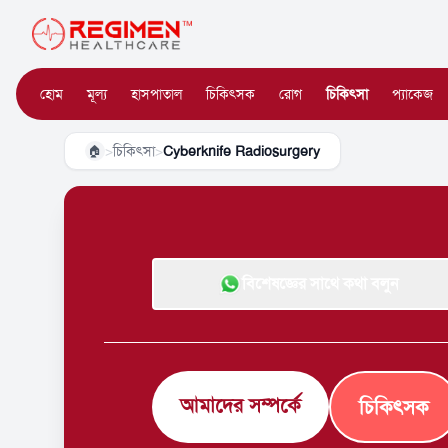
হোম
মূল্য
হাসপাতাল
চিকিৎসক
রোগ
চিকিৎসা
প্যাকেজ
>
চিকিৎসা
>
Cyberknife Radiosurgery
🏠
বিশেষজ্ঞের সাথে কথা বলুন
আমাদের সম্পর্কে
চিকিৎসক