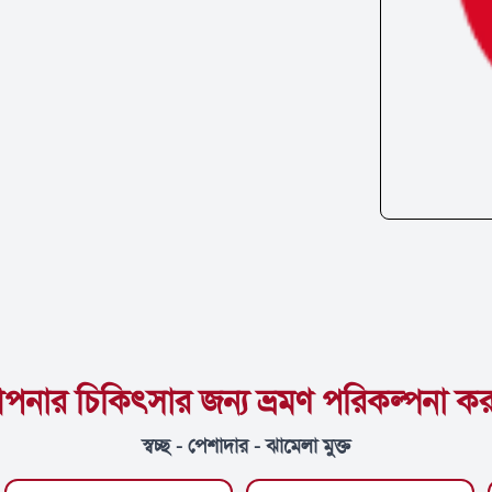
পনার চিকিৎসার জন্য ভ্রমণ পরিকল্পনা কর
স্বচ্ছ - পেশাদার - ঝামেলা মুক্ত