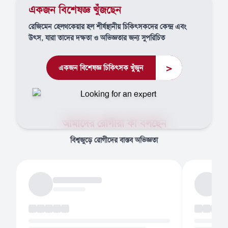
একজন বিশেষজ্ঞ খুঁজছেন
রেজিমেন হেলথকেয়ার হল শীর্ষস্থানীয় চিকিৎসকদের কেন্দ্র এবং
উৎস, যারা তাদের দক্ষতা ও অভিজ্ঞতার জন্য সুপরিচিত
>
একজন বিশেষজ্ঞ চিকিৎসক খুঁজুন
আমাদের রোগীরা কী বলছেন
বিশ্বজুড়ে রোগীদের বাস্তব অভিজ্ঞতা