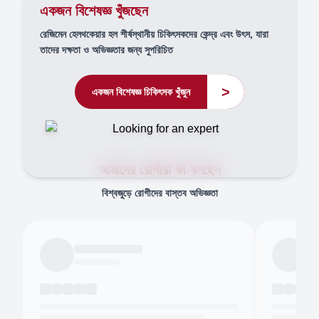
একজন বিশেষজ্ঞ খুঁজছেন
রেজিমেন হেলথকেয়ার হল শীর্ষস্থানীয় চিকিৎসকদের কেন্দ্র এবং উৎস, যারা
তাদের দক্ষতা ও অভিজ্ঞতার জন্য সুপরিচিত
>
একজন বিশেষজ্ঞ চিকিৎসক খুঁজুন
আমাদের রোগীরা কী বলছেন
বিশ্বজুড়ে রোগীদের বাস্তব অভিজ্ঞতা