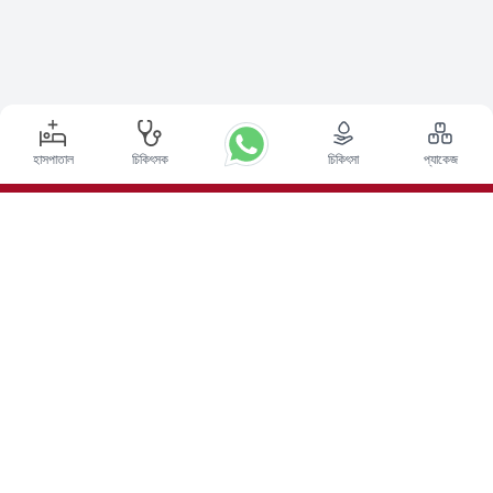
হাসপাতাল
চিকিৎসক
চিকিৎসা
প্যাকেজ
শীর্ষ পদ্ধতি
ভারতে ডিপ ব্রেন স্টিমুলেশন সার্জারি
ভারতে কিডনি ট্রান্সপ্লান্ট
অটোলোগাস বোন ম্যারো ট্রান্সপ্লান্ট