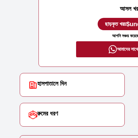
আসল খর
$un
ছাড়কৃত খরচ
আপনি সঞ্চয় করেছ
আমাদের সাথে
হাসপাতালে দিন
রুমের ধরণ