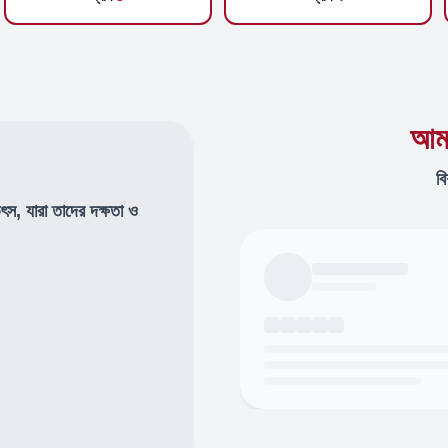
আমা
বি
উৎস, যারা তাদের দক্ষতা ও