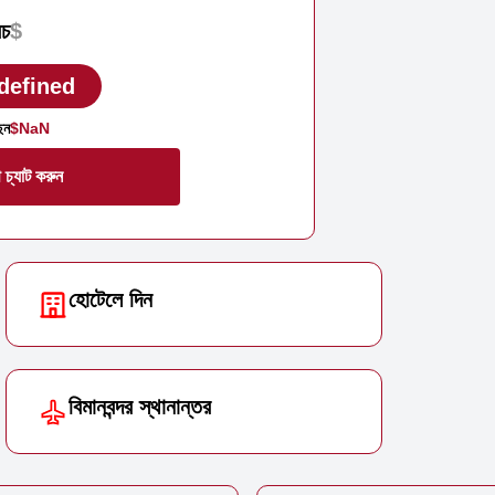
চ
$
defined
েন
$NaN
 চ্যাট করুন
হোটেলে দিন
বিমানবন্দর স্থানান্তর