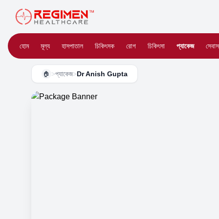
হোম
মূল্য
হাসপাতাল
চিকিৎসক
রোগ
চিকিৎসা
প্যাকেজ
সেবাস
>
প্যাকেজ
>
Dr Anish Gupta
🏠