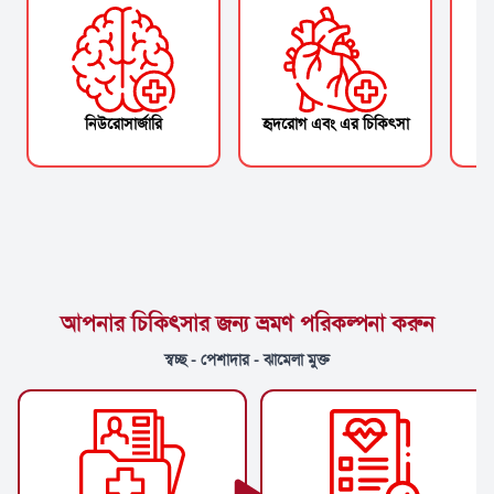
নিউরোসার্জারি
হৃদরোগ এবং এর চিকিৎসা
আপনার চিকিৎসার জন্য ভ্রমণ পরিকল্পনা করুন
স্বচ্ছ - পেশাদার - ঝামেলা মুক্ত