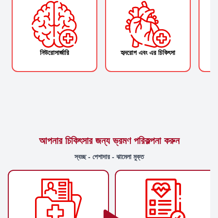
নিউরোসার্জারি
হৃদরোগ এবং এর চিকিৎসা
আপনার চিকিৎসার জন্য ভ্রমণ পরিকল্পনা করুন
স্বচ্ছ - পেশাদার - ঝামেলা মুক্ত