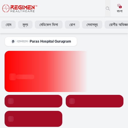
বাংলা
হোম
মূল্য
মেডিকেল ভিসা
রোগ
সেবাসমূহ
রোগীর অভিজ্ঞত
>
হাসপাতাল
>
Paras Hospital Gurugram
🏠