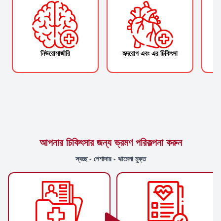
নিউরোসার্জারি
হৃদরোগ এবং এর চিকিৎসা
আপনার চিকিৎসার জন্য ভ্রমণ পরিকল্পনা করুন
স্বচ্ছ - পেশাদার - ঝামেলা মুক্ত