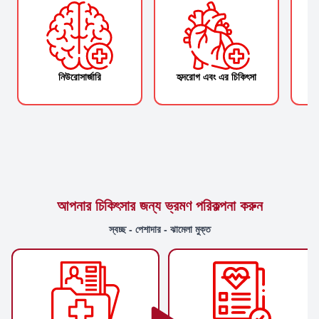
নিউরোসার্জারি
হৃদরোগ এবং এর চিকিৎসা
আপনার চিকিৎসার জন্য ভ্রমণ পরিকল্পনা করুন
স্বচ্ছ - পেশাদার - ঝামেলা মুক্ত