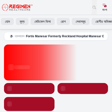
বাংলা
হোম
মূল্য
মেডিকেল ভিসা
রোগ
সেবাসমূহ
রোগীর অভিজ্ঞত
>
হাসপাতাল
>
Fortis Manesar Formerly Rockland Hospital Manesar Gurga
🏠