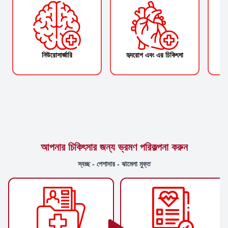
নিউরোসার্জারি
হৃদরোগ এবং এর চিকিৎসা
আপনার চিকিৎসার জন্য ভ্রমণ পরিকল্পনা করুন
স্বচ্ছ - পেশাদার - ঝামেলা মুক্ত