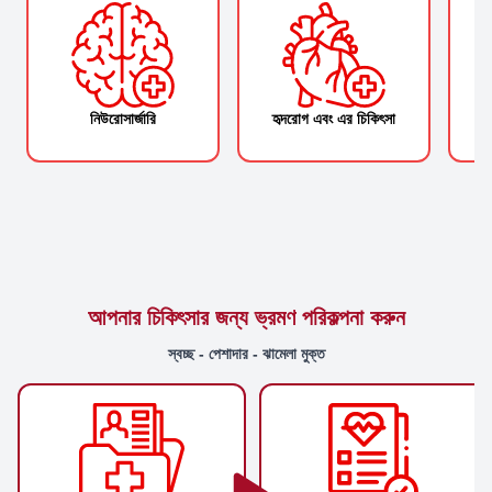
নিউরোসার্জারি
হৃদরোগ এবং এর চিকিৎসা
আপনার চিকিৎসার জন্য ভ্রমণ পরিকল্পনা করুন
স্বচ্ছ - পেশাদার - ঝামেলা মুক্ত