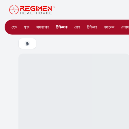
হোম
মূল্য
হাসপাতাল
চিকিৎসক
রোগ
চিকিৎসা
প্যাকেজ
সেবাস
🏠