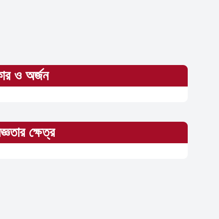
কার ও অর্জন
জ্ঞতার ক্ষেত্র