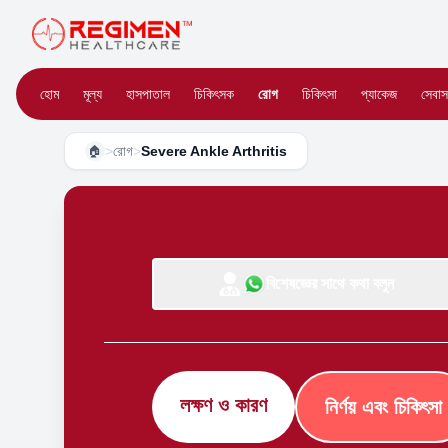
হোম
মূল্য
হাসপাতাল
চিকিৎসক
রোগ
চিকিৎসা
প্যাকেজ
সেবাস
>
রোগ
>
Severe Ankle Arthritis
🏠
বিশেষজ্ঞের সাথে কথা বলুন
লক্ষণ ও কারণ
নির্ণয় এবং চিকিৎসা