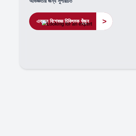
অভিজ্ঞতার জন্য সুপরিচিত
>
একজন বিশেষজ্ঞ চিকিৎসক খুঁজুন