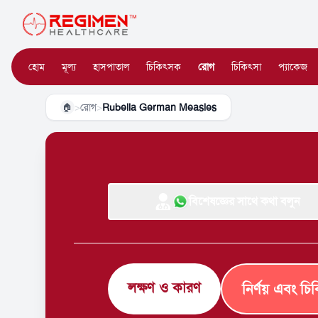
হোম
মূল্য
হাসপাতাল
চিকিৎসক
রোগ
চিকিৎসা
প্যাকেজ
>
রোগ
>
Rubella German Measles
🏠
বিশেষজ্ঞের সাথে কথা বলুন
লক্ষণ ও কারণ
নির্ণয় এবং চি