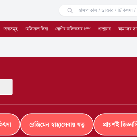
সেবাসমূহ
মেডিকেল ভিসা
রোগীর অভিজ্ঞতার গল্প
প্রশ্নোত্তর
আমাদের সা
কিৎসা
রেজিমেন স্বাস্থ্যসেবায় যত্ন
প্রায়শই জিজ্ঞাস