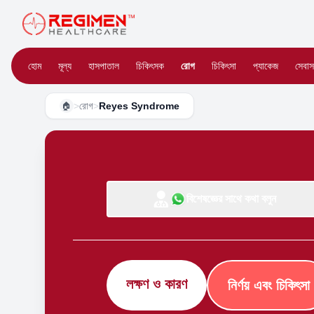
হোম
মূল্য
হাসপাতাল
চিকিৎসক
রোগ
চিকিৎসা
প্যাকেজ
সেবাস
>
রোগ
>
Reyes Syndrome
🏠
বিশেষজ্ঞের সাথে কথা বলুন
লক্ষণ ও কারণ
নির্ণয় এবং চিকিৎসা