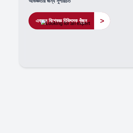
অভিজ্ঞতার জন্য সুপরিচিত
>
একজন বিশেষজ্ঞ চিকিৎসক খুঁজুন