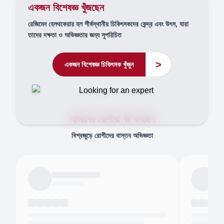
একজন বিশেষজ্ঞ খুঁজছেন
রেজিমেন হেলথকেয়ার হল শীর্ষস্থানীয় চিকিৎসকদের কেন্দ্র এবং উৎস, যারা
তাদের দক্ষতা ও অভিজ্ঞতার জন্য সুপরিচিত
>
একজন বিশেষজ্ঞ চিকিৎসক খুঁজুন
আমাদের রোগীরা কী বলছেন
বিশ্বজুড়ে রোগীদের বাস্তব অভিজ্ঞতা