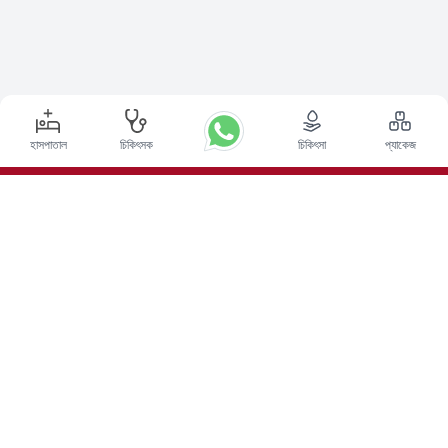
হাসপাতাল
চিকিৎসক
চিকিৎসা
প্যাকেজ
শীর্ষ পদ্ধতি
ভারতে ডিপ ব্রেন স্টিমুলেশন সার্জারি
ভারতে কিডনি ট্রান্সপ্লান্ট
অটোলোগাস বোন ম্যারো ট্রান্সপ্লান্ট