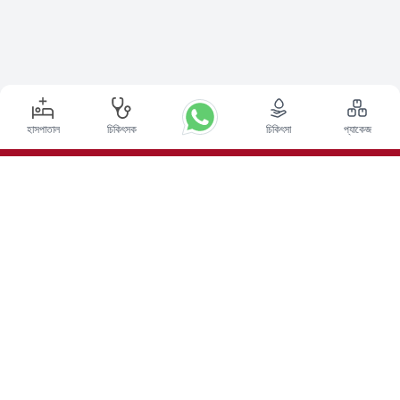
হাসপাতাল
চিকিৎসক
চিকিৎসা
প্যাকেজ
শীর্ষ পদ্ধতি
ভারতে ডিপ ব্রেন স্টিমুলেশন সার্জারি
ভারতে কিডনি ট্রান্সপ্লান্ট
অটোলোগাস বোন ম্যারো ট্রান্সপ্লান্ট