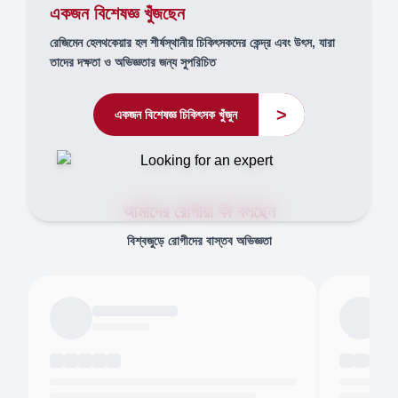
একজন বিশেষজ্ঞ খুঁজছেন
রেজিমেন হেলথকেয়ার হল শীর্ষস্থানীয় চিকিৎসকদের কেন্দ্র এবং উৎস, যারা
তাদের দক্ষতা ও অভিজ্ঞতার জন্য সুপরিচিত
>
একজন বিশেষজ্ঞ চিকিৎসক খুঁজুন
আমাদের রোগীরা কী বলছেন
বিশ্বজুড়ে রোগীদের বাস্তব অভিজ্ঞতা