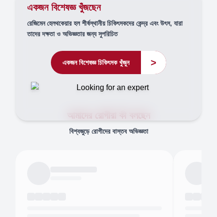
একজন বিশেষজ্ঞ খুঁজছেন
রেজিমেন হেলথকেয়ার হল শীর্ষস্থানীয় চিকিৎসকদের কেন্দ্র এবং উৎস, যারা
তাদের দক্ষতা ও অভিজ্ঞতার জন্য সুপরিচিত
>
একজন বিশেষজ্ঞ চিকিৎসক খুঁজুন
আমাদের রোগীরা কী বলছেন
বিশ্বজুড়ে রোগীদের বাস্তব অভিজ্ঞতা