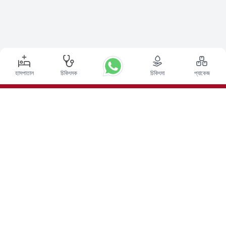
হাসপাতাল
চিকিৎসক
চিকিৎসা
প্যাকেজ
শীর্ষ পদ্ধতি
ভারতে ডিপ ব্রেন স্টিমুলেশন সার্জারি
ভারতে কিডনি ট্রান্সপ্লান্ট
অটোলোগাস বোন ম্যারো ট্রান্সপ্লান্ট