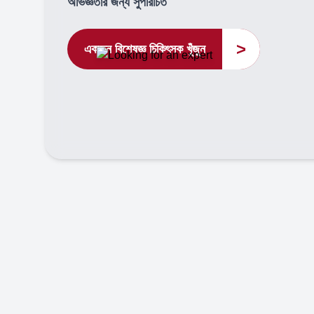
অভিজ্ঞতার জন্য সুপরিচিত
>
একজন বিশেষজ্ঞ চিকিৎসক খুঁজুন