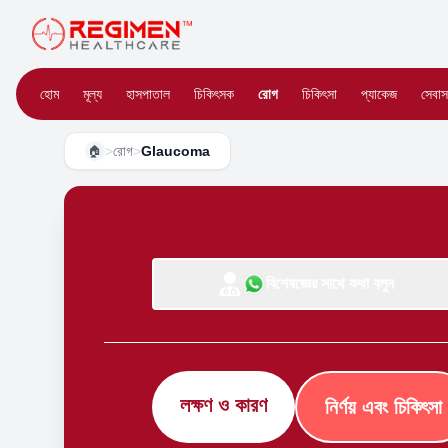
হোম
মূল্য
হাসপাতাল
চিকিৎসক
রোগ
চিকিৎসা
প্যাকেজ
সেবাস
>
রোগ
>
Glaucoma
🏠
বিশেষজ্ঞের সাথে কথা বলুন
লক্ষণ ও কারণ
নির্ণয় এবং চিকিৎসা