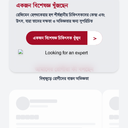
একজন বিশেষজ্ঞ খুঁজছেন
রেজিমেন হেলথকেয়ার হল শীর্ষস্থানীয় চিকিৎসকদের কেন্দ্র এবং
উৎস, যারা তাদের দক্ষতা ও অভিজ্ঞতার জন্য সুপরিচিত
>
একজন বিশেষজ্ঞ চিকিৎসক খুঁজুন
আমাদের রোগীরা কী বলছেন
বিশ্বজুড়ে রোগীদের বাস্তব অভিজ্ঞতা