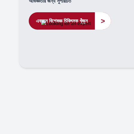
অভিজ্ঞতার জন্য সুপরিচিত
>
একজন বিশেষজ্ঞ চিকিৎসক খুঁজুন