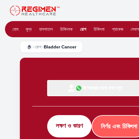
হোম
মূল্য
হাসপাতাল
চিকিৎসক
রোগ
চিকিৎসা
প্যাকেজ
সেবাস
>
রোগ
>
Bladder Cancer
🏠
বিশেষজ্ঞের সাথে কথা বলুন
লক্ষণ ও কারণ
নির্ণয় এবং চিকিৎসা