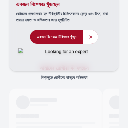
একজন বিশেষজ্ঞ খুঁজছেন
রেজিমেন হেলথকেয়ার হল শীর্ষস্থানীয় চিকিৎসকদের কেন্দ্র এবং উৎস, যারা
তাদের দক্ষতা ও অভিজ্ঞতার জন্য সুপরিচিত
>
একজন বিশেষজ্ঞ চিকিৎসক খুঁজুন
আমাদের রোগীরা কী বলছেন
বিশ্বজুড়ে রোগীদের বাস্তব অভিজ্ঞতা