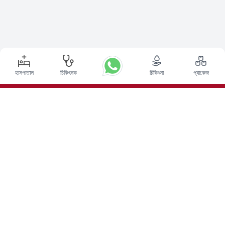
হাসপাতাল
চিকিৎসক
চিকিৎসা
প্যাকেজ
শীর্ষ পদ্ধতি
ভারতে ডিপ ব্রেন স্টিমুলেশন সার্জারি
ভারতে কিডনি ট্রান্সপ্লান্ট
অটোলোগাস বোন ম্যারো ট্রান্সপ্লান্ট