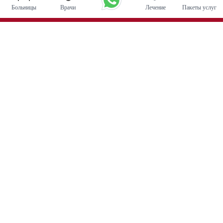
Больницы
Врачи
Лечение
Пакеты услуг
Основные процедуры
Операция по глубокой стимуляции мозга в Индии
Трансплантация почки
Автологичные пересадки костного мозга
Замена тазобедренного сустава
Замена колена
Хирургия позвоночника
Пересадка костного мозга