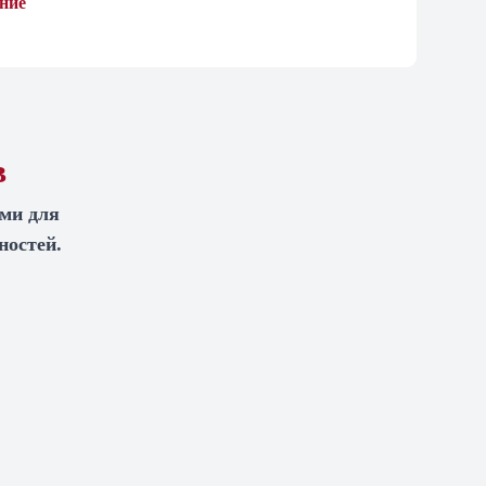
ние
в
ами для
ностей.