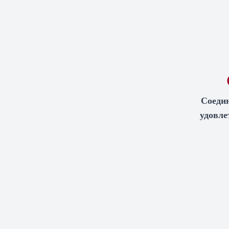
Соедин
удовле