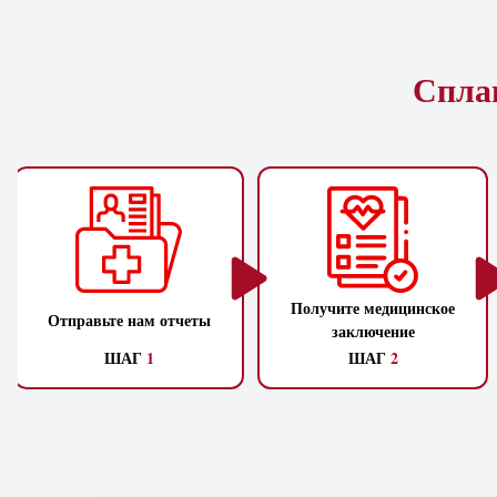
Сплан
Получите медицинское
Отправьте нам отчеты
заключение
ШАГ
1
ШАГ
2