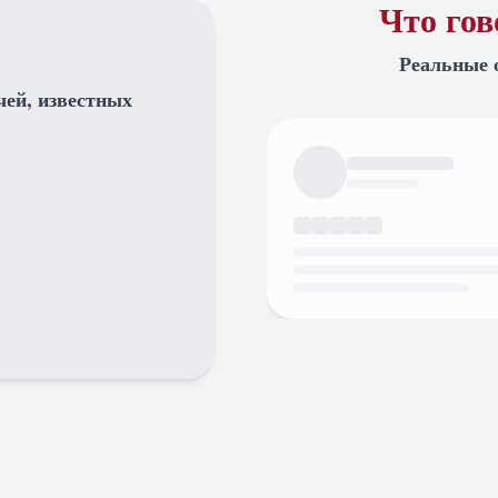
Что го
Реальные 
чей, известных