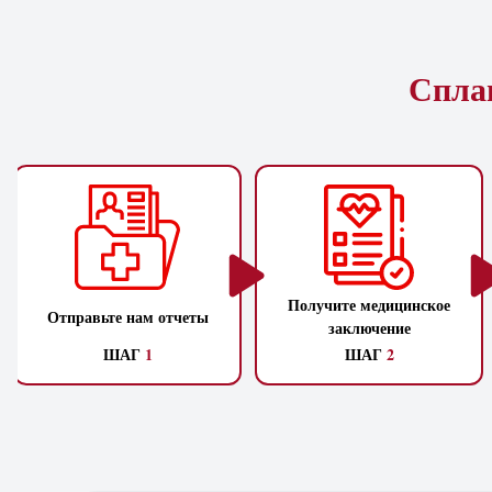
Сплан
Получите медицинское
Отправьте нам отчеты
заключение
ШАГ
1
ШАГ
2