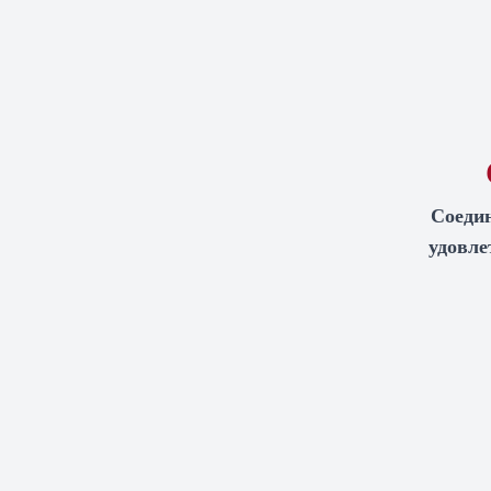
Соедин
удовле