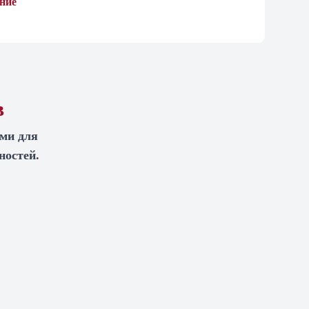
ние
в
ами для
ностей.