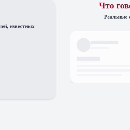
Что го
Реальные 
чей, известных