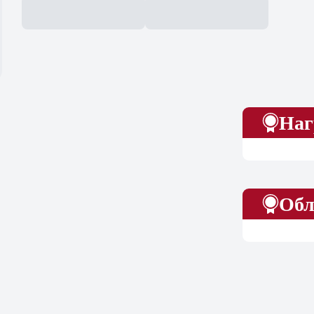
Наг
Обл