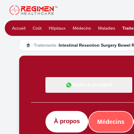
Accueil
Coût
Hôpitaux
Médecins
Maladies
Trait
>
Traitements
>
Intestinal Resection Surgery Bowel 
🏠
Parler à un expert
À propos
Médecins