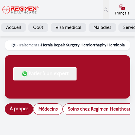
Français
Accueil
Coût
Visa médical
Maladies
Servi
>
Traitements
>
Hernia Repair Surgery Herniorrhaphy Hernioplasty
🏠
Parler à un expert
À propos
Médecins
Soins chez Regimen Healthcare