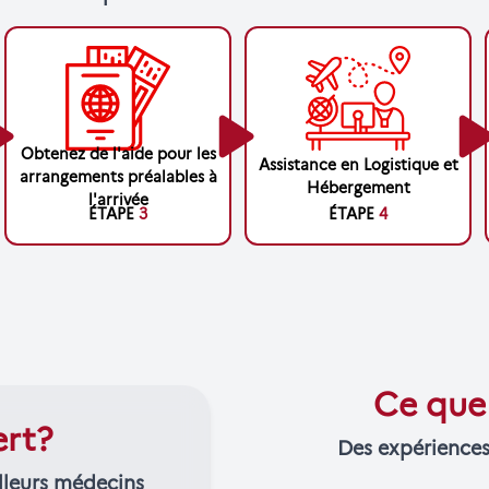
Obtenez de l'aide pour les
Assistance en Logistique et
arrangements préalables à
Hébergement
l'arrivée
ÉTAPE
3
ÉTAPE
4
Ce que 
ert?
Des expériences
lleurs médecins