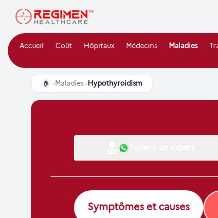
Accueil
Coût
Hôpitaux
Médecins
Maladies
Tr
>
Maladies
>
Hypothyroidism
🏠
Parler à un expert
Symptômes et causes