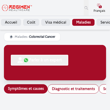
Français
Accueil
Coût
Visa médical
Maladies
Servi
>
Maladies
>
Colorectal Cancer
🏠
Parler à un expert
Symptômes et causes
Diagnostic et traitements
Soi