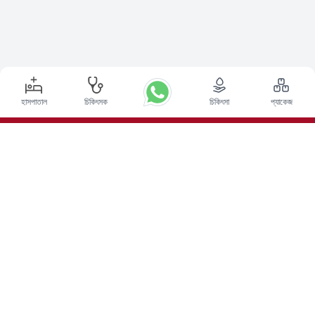
হাসপাতাল
চিকিৎসক
চিকিৎসা
প্যাকেজ
শীর্ষ পদ্ধতি
ভারতে ডিপ ব্রেন স্টিমুলেশন সার্জারি
ভারতে কিডনি ট্রান্সপ্লান্ট
অটোলোগাস বোন ম্যারো ট্রান্সপ্লান্ট