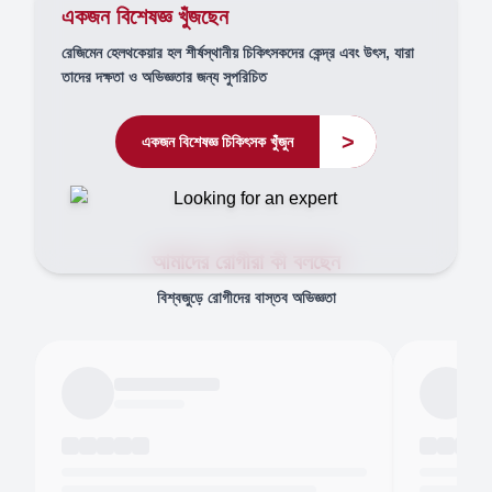
একজন বিশেষজ্ঞ খুঁজছেন
রেজিমেন হেলথকেয়ার হল শীর্ষস্থানীয় চিকিৎসকদের কেন্দ্র এবং উৎস, যারা
তাদের দক্ষতা ও অভিজ্ঞতার জন্য সুপরিচিত
>
একজন বিশেষজ্ঞ চিকিৎসক খুঁজুন
আমাদের রোগীরা কী বলছেন
বিশ্বজুড়ে রোগীদের বাস্তব অভিজ্ঞতা