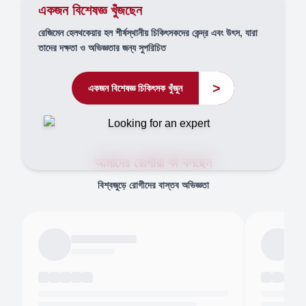
একজন বিশেষজ্ঞ খুঁজছেন
রেজিমেন হেলথকেয়ার হল শীর্ষস্থানীয় চিকিৎসকদের কেন্দ্র এবং উৎস, যারা
তাদের দক্ষতা ও অভিজ্ঞতার জন্য সুপরিচিত
>
একজন বিশেষজ্ঞ চিকিৎসক খুঁজুন
আমাদের রোগীরা কী বলছেন
বিশ্বজুড়ে রোগীদের বাস্তব অভিজ্ঞতা