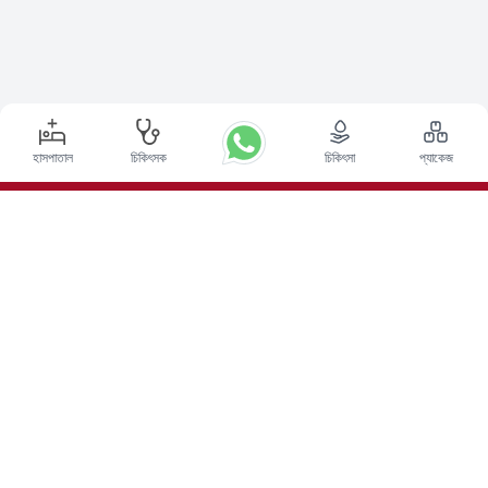
হাসপাতাল
চিকিৎসক
চিকিৎসা
প্যাকেজ
শীর্ষ পদ্ধতি
ভারতে ডিপ ব্রেন স্টিমুলেশন সার্জারি
ভারতে কিডনি ট্রান্সপ্লান্ট
অটোলোগাস বোন ম্যারো ট্রান্সপ্লান্ট