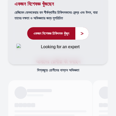
একজন বিশেষজ্ঞ খুঁজছেন
রেজিমেন হেলথকেয়ার হল শীর্ষস্থানীয় চিকিৎসকদের কেন্দ্র এবং উৎস, যারা
তাদের দক্ষতা ও অভিজ্ঞতার জন্য সুপরিচিত
>
একজন বিশেষজ্ঞ চিকিৎসক খুঁজুন
আমাদের রোগীরা কী বলছেন
বিশ্বজুড়ে রোগীদের বাস্তব অভিজ্ঞতা