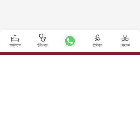
হাসপাতাল
চিকিৎসক
চিকিৎসা
প্যাকেজ
শীর্ষ পদ্ধতি
ভারতে ডিপ ব্রেন স্টিমুলেশন সার্জারি
ভারতে কিডনি ট্রান্সপ্লান্ট
অটোলোগাস বোন ম্যারো ট্রান্সপ্লান্ট