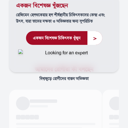
একজন বিশেষজ্ঞ খুঁজছেন
রেজিমেন হেলথকেয়ার হল শীর্ষস্থানীয় চিকিৎসকদের কেন্দ্র এবং
উৎস, যারা তাদের দক্ষতা ও অভিজ্ঞতার জন্য সুপরিচিত
>
একজন বিশেষজ্ঞ চিকিৎসক খুঁজুন
আমাদের রোগীরা কী বলছেন
বিশ্বজুড়ে রোগীদের বাস্তব অভিজ্ঞতা