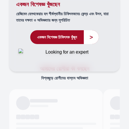
একজন বিশেষজ্ঞ খুঁজছেন
রেজিমেন হেলথকেয়ার হল শীর্ষস্থানীয় চিকিৎসকদের কেন্দ্র এবং উৎস, যারা
তাদের দক্ষতা ও অভিজ্ঞতার জন্য সুপরিচিত
>
একজন বিশেষজ্ঞ চিকিৎসক খুঁজুন
আমাদের রোগীরা কী বলছেন
বিশ্বজুড়ে রোগীদের বাস্তব অভিজ্ঞতা