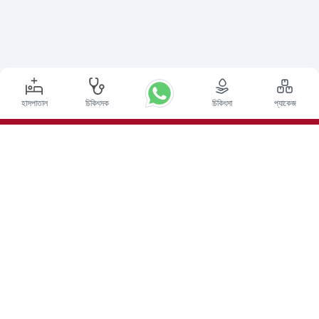
হাসপাতাল
চিকিৎসক
চিকিৎসা
প্যাকেজ
শীর্ষ পদ্ধতি
ভারতে ডিপ ব্রেন স্টিমুলেশন সার্জারি
ভারতে কিডনি ট্রান্সপ্লান্ট
অটোলোগাস বোন ম্যারো ট্রান্সপ্লান্ট