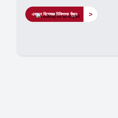
>
একজন বিশেষজ্ঞ চিকিৎসক খুঁজুন