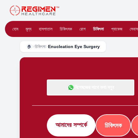
হোম
মূল্য
হাসপাতাল
চিকিৎসক
রোগ
চিকিৎসা
প্যাকেজ
সেবাস
>
চিকিৎসা
>
Enucleation Eye Surgery
🏠
বিশেষজ্ঞের সাথে কথা বলুন
আমাদের সম্পর্কে
চিকিৎসক