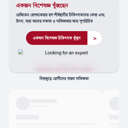
একজন বিশেষজ্ঞ খুঁজছেন
রেজিমেন হেলথকেয়ার হল শীর্ষস্থানীয় চিকিৎসকদের কেন্দ্র এবং
উৎস, যারা তাদের দক্ষতা ও অভিজ্ঞতার জন্য সুপরিচিত
>
একজন বিশেষজ্ঞ চিকিৎসক খুঁজুন
আমাদের রোগীরা কী বলছেন
বিশ্বজুড়ে রোগীদের বাস্তব অভিজ্ঞতা