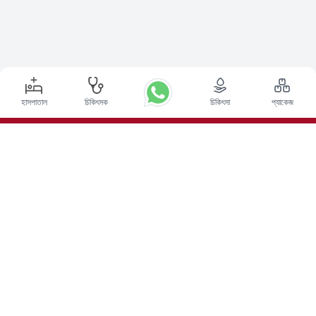
হাসপাতাল
চিকিৎসক
চিকিৎসা
প্যাকেজ
শীর্ষ পদ্ধতি
ভারতে ডিপ ব্রেন স্টিমুলেশন সার্জারি
ভারতে কিডনি ট্রান্সপ্লান্ট
অটোলোগাস বোন ম্যারো ট্রান্সপ্লান্ট