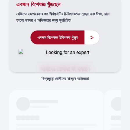
একজন বিশেষজ্ঞ খুঁজছেন
রেজিমেন হেলথকেয়ার হল শীর্ষস্থানীয় চিকিৎসকদের কেন্দ্র এবং উৎস, যারা
তাদের দক্ষতা ও অভিজ্ঞতার জন্য সুপরিচিত
>
একজন বিশেষজ্ঞ চিকিৎসক খুঁজুন
আমাদের রোগীরা কী বলছেন
বিশ্বজুড়ে রোগীদের বাস্তব অভিজ্ঞতা