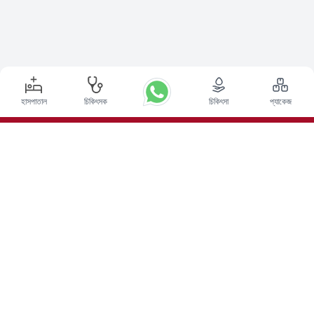
হাসপাতাল
চিকিৎসক
চিকিৎসা
প্যাকেজ
শীর্ষ পদ্ধতি
ভারতে ডিপ ব্রেন স্টিমুলেশন সার্জারি
ভারতে কিডনি ট্রান্সপ্লান্ট
অটোলোগাস বোন ম্যারো ট্রান্সপ্লান্ট