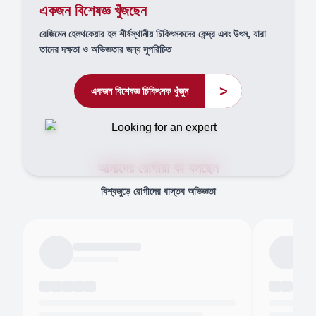
একজন বিশেষজ্ঞ খুঁজছেন
রেজিমেন হেলথকেয়ার হল শীর্ষস্থানীয় চিকিৎসকদের কেন্দ্র এবং উৎস, যারা
তাদের দক্ষতা ও অভিজ্ঞতার জন্য সুপরিচিত
>
একজন বিশেষজ্ঞ চিকিৎসক খুঁজুন
আমাদের রোগীরা কী বলছেন
বিশ্বজুড়ে রোগীদের বাস্তব অভিজ্ঞতা