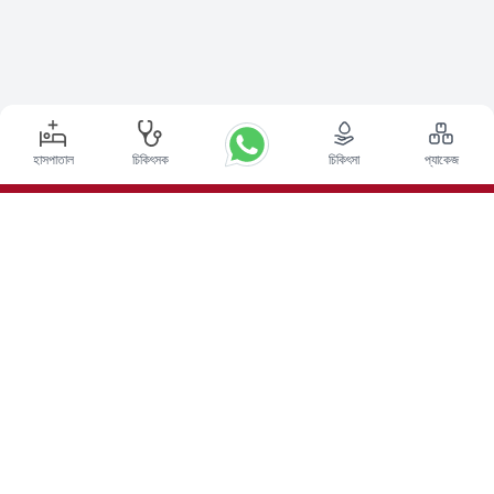
হাসপাতাল
চিকিৎসক
চিকিৎসা
প্যাকেজ
শীর্ষ পদ্ধতি
ভারতে ডিপ ব্রেন স্টিমুলেশন সার্জারি
ভারতে কিডনি ট্রান্সপ্লান্ট
অটোলোগাস বোন ম্যারো ট্রান্সপ্লান্ট