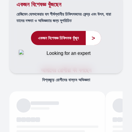
একজন বিশেষজ্ঞ খুঁজছেন
রেজিমেন হেলথকেয়ার হল শীর্ষস্থানীয় চিকিৎসকদের কেন্দ্র এবং উৎস, যারা
তাদের দক্ষতা ও অভিজ্ঞতার জন্য সুপরিচিত
>
একজন বিশেষজ্ঞ চিকিৎসক খুঁজুন
আমাদের রোগীরা কী বলছেন
বিশ্বজুড়ে রোগীদের বাস্তব অভিজ্ঞতা