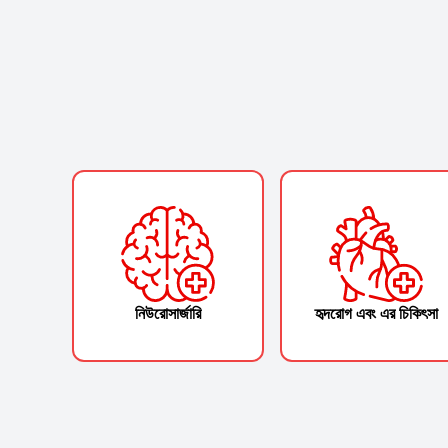
নিউরোসার্জারি
হৃদরোগ এবং এর চিকিৎসা