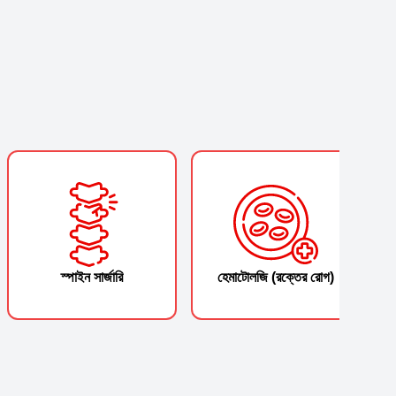
স্পাইন সার্জারি
হেমাটোলজি (রক্তের রোগ)