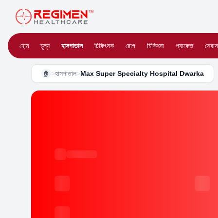
হোম
মূল্য
হাসপাতাল
চিকিৎসক
রোগ
চিকিৎসা
প্যাকেজ
সেবাস
>
হাসপাতাল
>
Max Super Specialty Hospital Dwarka
🏠