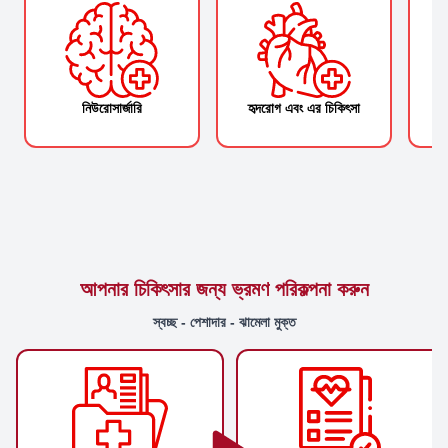
নিউরোসার্জারি
হৃদরোগ এবং এর চিকিৎসা
আপনার চিকিৎসার জন্য ভ্রমণ পরিকল্পনা করুন
স্বচ্ছ - পেশাদার - ঝামেলা মুক্ত