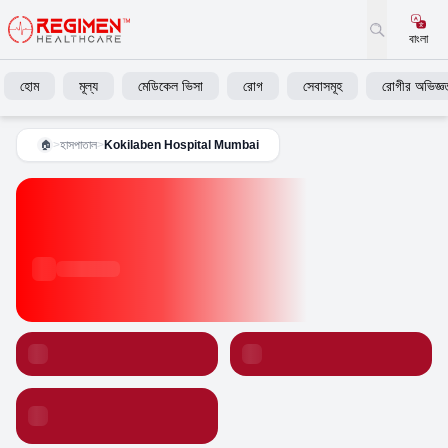
বাংলা
হোম
মূল্য
মেডিকেল ভিসা
রোগ
সেবাসমূহ
রোগীর অভিজ্ঞত
>
হাসপাতাল
>
Kokilaben Hospital Mumbai
🏠