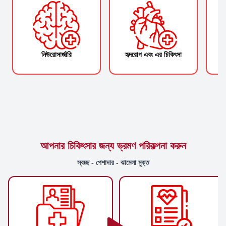
নিউরোসার্জারি
হৃদরোগ এবং এর চিকিৎসা
আপনার চিকিৎসার জন্য ভ্রমণ পরিকল্পনা করুন
স্বচ্ছ - পেশাদার - ঝামেলা মুক্ত