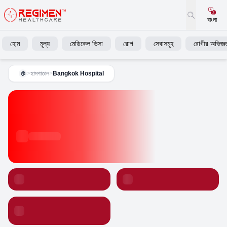
বাংলা
হোম
মূল্য
মেডিকেল ভিসা
রোগ
সেবাসমূহ
রোগীর অভিজ্ঞত
>
হাসপাতাল
>
Bangkok Hospital
🏠