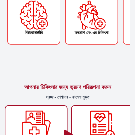
নিউরোসার্জারি
হৃদরোগ এবং এর চিকিৎসা
আপনার চিকিৎসার জন্য ভ্রমণ পরিকল্পনা করুন
স্বচ্ছ - পেশাদার - ঝামেলা মুক্ত