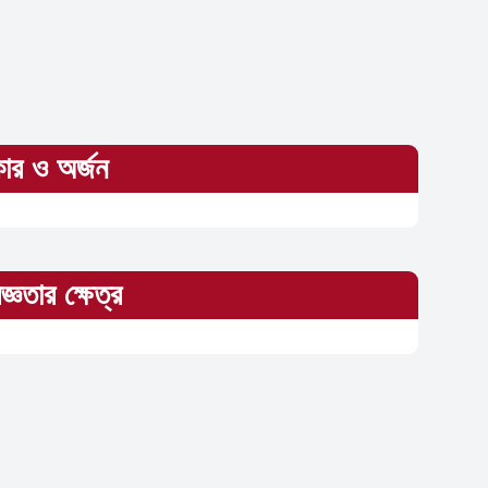
কার ও অর্জন
জ্ঞতার ক্ষেত্র