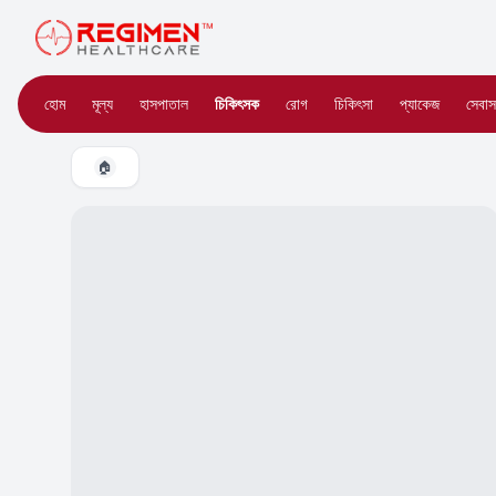
হোম
মূল্য
হাসপাতাল
চিকিৎসক
রোগ
চিকিৎসা
প্যাকেজ
সেবাস
🏠